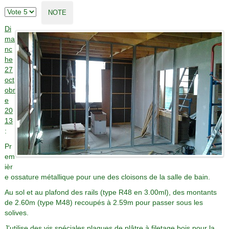
Di
ma
nc
he
27
oct
obr
e
20
13
:
Pr
em
ièr
e ossature métallique pour une des cloisons de la salle de bain.
Au sol et au plafond des rails (type R48 en 3.00ml), des montants
de 2.60m (type M48) recoupés à 2.59m pour passer sous les
solives.
J'utilise des vis spéciales plaques de plâtre à filetage bois pour la