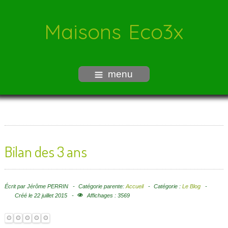
Maisons Eco3x
menu
Bilan des 3 ans
Écrit par
Jérôme PERRIN
Catégorie parente:
Accueil
Catégorie :
Le Blog
Créé le 22 juillet 2015
Affichages : 3569