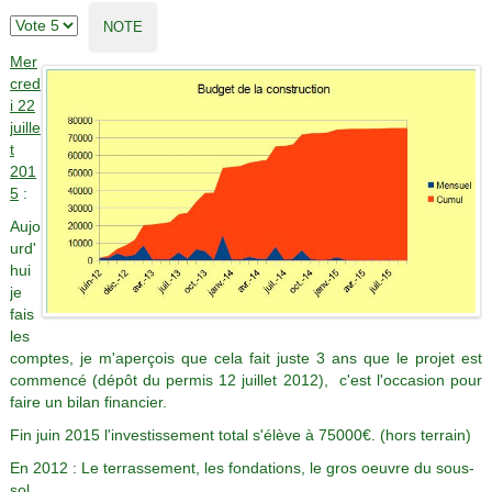
Mer
cred
i 22
juille
t
201
5
:
Aujo
urd'
hui
je
fais
les
comptes, je m'aperçois que cela fait juste 3 ans que le projet est
commencé (dépôt du permis 12 juillet 2012), c'est l'occasion pour
faire un bilan financier.
Fin juin 2015 l'investissement total s'élève à 75000€. (hors terrain)
En 2012 : Le terrassement, les fondations, le gros oeuvre du sous-
sol...