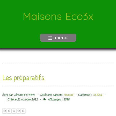
Maisons Eco3x
menu
Les préparatifs
Écrit par
Jérôme PERRIN
Catégorie parente:
Accueil
Catégorie :
Le Blog
Créé le 21 octobre 2012
Affichages : 3598