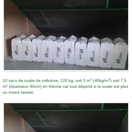
3
3
10 sacs de ouate de cellulose, 120 kg, soit 3 m
(40kg/m
) soit 7,5
m² (épaisseur 40cm) en théorie car tout dépend si la ouate est plus
ou moins tassée.