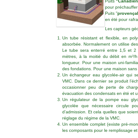
Puits
"Canadien
pour préchauffer 
Puits "
provença
en été pour rafra
Les capteurs gé
Un tube résistant et flexible, en pol
absorbée. Normalement on utilise des
Le tube sera enterré entre 1,5 et 2
mètres, à la moitié du débit en m³/h
longueur. Pour une maison uni-familia
des fondations. Pour une maison sans c
Un échangeur eau glycolée-air qui ser
VMC. Dans ce dernier se produit l’écha
occasionner peu de perte de charge
évacuation des condensats en été et une
Un régulateur de la pompe eau glyco
glycolée que nécessaire circule pou
d’admission. Et cela quelles que soient 
réglage du régime de la VMC.
Un ensemble complet (existe pré-mon
les composants pour le remplissage et l