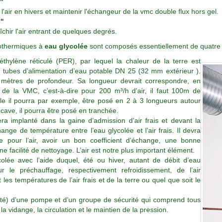
"
l'air en hivers et maintenir l'échangeur de la vmc double flux hors gel.
l"
îchir l'air entrant de quelques degrés.
othermiques à
eau glycolée
sont composés essentiellement de quatre 
yéthylène réticulé (PER), par lequel la chaleur de la terre est
 tubes d’alimentation d’eau potable DN 25 (32 mm extérieur ).
 mètres de profondeur. Sa longueur devrait correspondre, en
 de la VMC, c’est-à-dire pour 200 m³/h d’air, il faut 100m de
le il pourra par exemple, être posé en 2 à 3 longueurs autour
ave, il pourra être posé en tranchée.
a implanté dans la gaine d’admission d’air frais et devant la
nge de température entre l’eau glycolée et l’air frais. Il devra
 pour l’air, avoir un bon coefficient d’échange, une bonne
 facilité de nettoyage. L’air est notre plus important élément.
lée avec l’aide duquel, été ou hiver, autant de débit d’eau
r le préchauffage, respectivement refroidissement, de l’air
les températures de l’air frais et de la terre ou quel que soit le
té) d’une pompe et d’un groupe de sécurité qui comprend tous
a vidange, la circulation et le maintien de la pression.