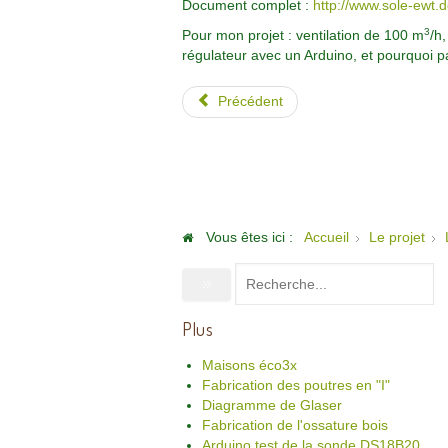
Document complet :
http://www.sole-ewt.
3
Pour mon projet : ventilation de 100 m
/h,
régulateur avec un Arduino, et pourquoi p
Précédent
Vous êtes ici :
Accueil
Le projet
Plus
Maisons éco3x
Fabrication des poutres en "I"
Diagramme de Glaser
Fabrication de l'ossature bois
Arduino test de la sonde DS18B20